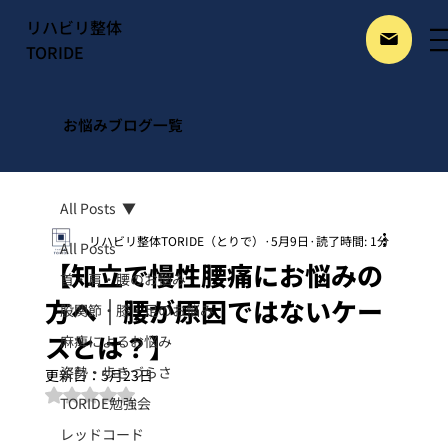
リハビリ整体
TORIDE
お悩みブログ一覧
All Posts
リハビリ整体TORIDE（とりで）
5月9日
読了時間: 1分
All Posts
【知立で慢性腰痛にお悩みの
首・肩・腰のお悩み
方へ｜腰が原因ではないケー
股関節・膝・足のお悩み
スとは？】
麻痺によるお悩み
姿勢・歩きづらさ
更新日：
5月23日
5つ星のうちNaNと評価されています。
TORIDE勉強会
レッドコード