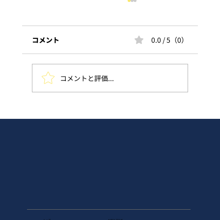
コメント
0.0 / 5（0）
コメントと評価...
私たちは、あなたの身体を整理する人で
す
トップ
お悩み​ブログ