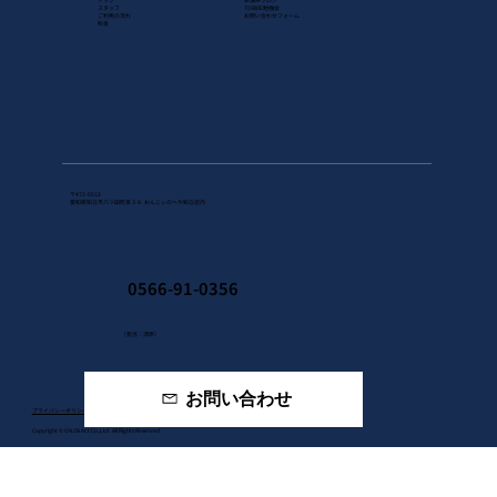
スタッフ
TORIDE勉強会
​ご利用の流れ
​お問い合わせ​フォーム
料金
〒472-0012
愛知県知立市八ツ田町泉３８ おんじぃのへや知立店内
0566-91-0356
（担当：須原）​
お問い合わせ
プライバシーポリシー
Copyright © ONZiii Act Co.,Ltd . All Rights Reserved